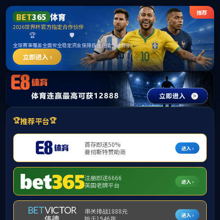
yl6809永利检测中心(股份有限公司)-Official website
首页
公司概况
团队队伍
团队建设
通知公告
通知公告
关于第二期“yl6