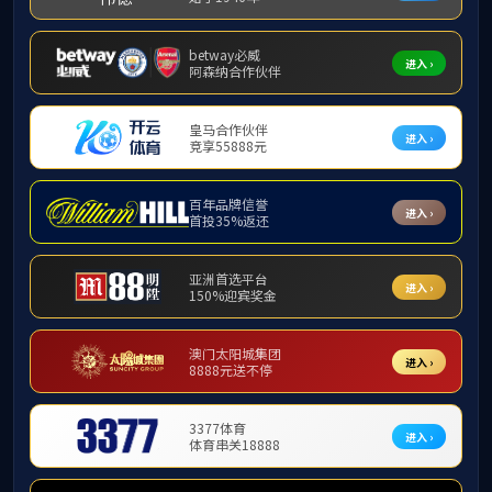
关于yl6809永
公 示
关于yl6809永利
关于公司2026
yl6809永利检测
关于公司2026 
关于yl6809永
关于2026年yl
yl6809永利检测
关于yl6809永利
关于“申请-考核
关于yl6809永
关于 郭莉莉 博