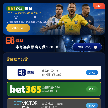
yl6809永利检测中心(股份有限公司)-Official website
首页
公司概况
团队队伍
团队建设
硕士生招生
人才招聘
本科生招生
yl6809永利检