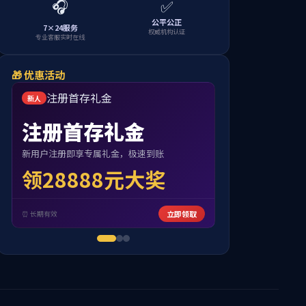
2026-06-08
.
2026-04-27
2026-04-24
2026-04-17
2026-04-15
2026-04-02
2025-11-14
计...
2025-10-17
2025-10-15
2025-10-14
2025-10-12
2025-10-12
2025-09-13