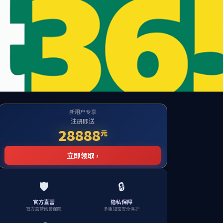
页
智慧通大
校园信箱
教务管理
图书馆
工作
员工工作
员工工作
人才招聘
当前位置：
首页
员工工作
研工动态
...
2026-06-15